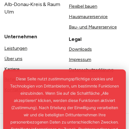
Alb-Donau-Kreis & Raum
Flexibel bauen
Ulm
Hausmaurerservice
Bau- und Maurerservice
Unternehmen
Legal
Leistungen
Downloads
Über uns
Impressum
Karriere
Datenschutzerklärung
Diese Seite nutzt zustimmungspflichtige cookies und
Referenzen
Technologien von Drittanbietern, um bestimmte Funktionen
Kontakt
einzubinden. Wenn Sie auf die Schaltfläche „Alle
akzeptieren“ klicken, werden diese Funktionen aktiviert
(Zustimmung). Nach Erteilung der Einwilligung verarbeiten
wir und die beteiligten Drittunternehmen Ihre
personenbezogenen Daten zu unterschiedlichen Zwecken.